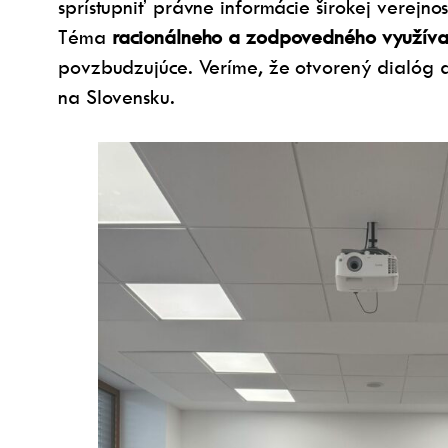
sprístupniť právne informácie širokej verejno
Téma
racionálneho a zodpovedného využívani
povzbudzujúce. Veríme, že otvorený dialóg a
na Slovensku.