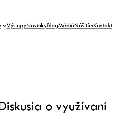
e
Výstupy
Novinky
Blog
Médiá
Náš tím
Kontakt
 Diskusia o využívaní