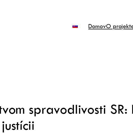
Domov
O projekt
stvom spravodlivosti SR:
ustícii