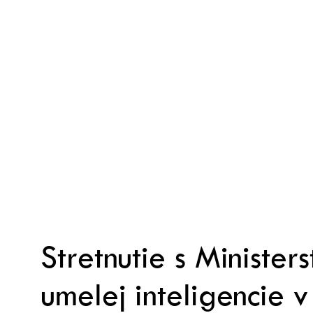
Prejsť
na
obsah
Stretnutie s Minister
umelej inteligencie v j