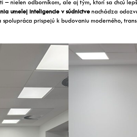
sti – nielen odborníkom, ale aj tým, ktorí sa chcú le
a umelej inteligencie v súdnictve
nachádza odozvu a
 spolupráca prispejú k budovaniu moderného, trans