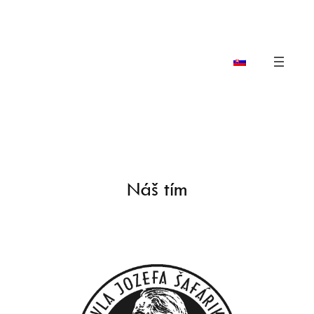
Prejsť
na
obsah
Náš tím